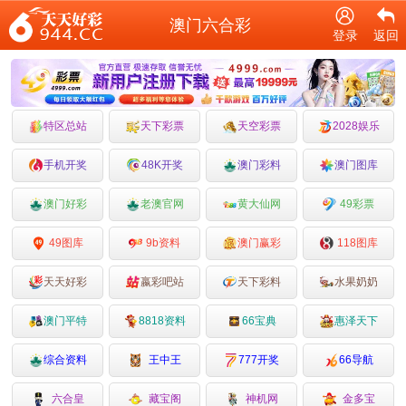
澳门六合彩
登录
返回
特区总站
天下彩票
天空彩票
2028娱乐
手机开奖
48K开奖
澳门彩料
澳门图库
澳门好彩
老澳官网
黄大仙网
49彩票
49图库
9b资料
澳门赢彩
118图库
天天好彩
嬴彩吧站
天下彩料
水果奶奶
澳门平特
8818资料
66宝典
惠泽天下
综合资料
王中王
777开奖
66导航
六合皇
藏宝阁
神机网
金多宝