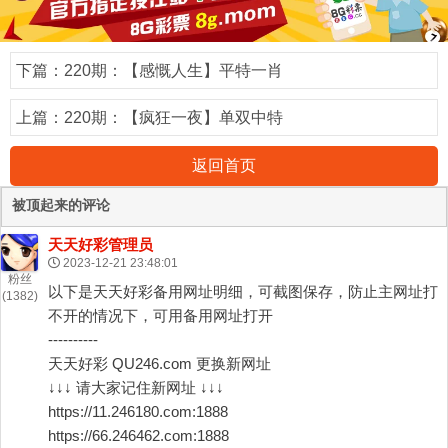
下篇：
220期：【感慨人生】平特一肖
上篇：
220期：【疯狂一夜】单双中特
返回首页